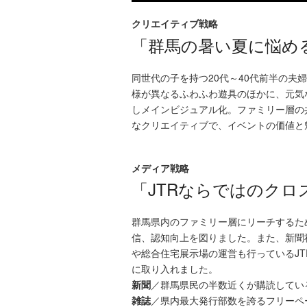
クリエイティブ戦略
「群馬の暑い夏に悩め
同世代の子を持つ20代～40代前半の夫
様が異なるふわふわ遊具のほかに、元気
しメインビジュアル化。ファミリー層の
なクリエイティブで、イベントの価値と
メディア戦略
「JTRならではのクロ
群馬県内のファミリー層にリーチするた
信、認知向上を図りました。また、新聞
や総合住宅展示場の運営も行っているJ
に取り入れました。
新聞
／群馬県民の半数近くが購読してい
雑誌
／県内最大発行部数を誇るフリーペーパ