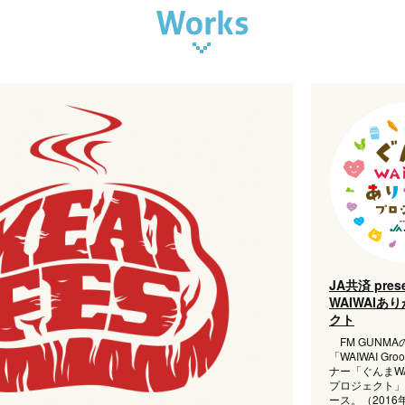
JA共済 pres
WAIWAIあ
クト
FM GUNM
「WAIWAI Gr
ナー「ぐんまWA
プロジェクト」
ース。（201