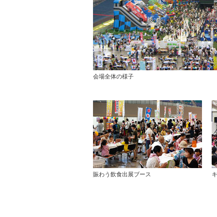
会場全体の様子
賑わう飲食出展ブース