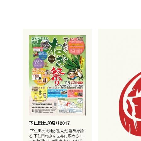
下仁田ねぎ祭り2017
‐下仁田の大地が生んだ 群馬が誇
る 下仁田ねぎを世界に広める！‐
この時期にしか味わえない本場