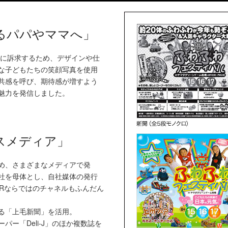
るパパやママへ」
婦に訴求するため、デザインや仕
な子どもたちの笑顔写真を使用
共感を呼び、期待感が増すよう
魅力を発信しました。
スメディア」
め、さまざまなメディアで発
社を母体とし、自社媒体の発行
TRならではのチャネルもふんだん
る「上毛新聞」を活用。
ー「Deli-J」のほか複数誌を