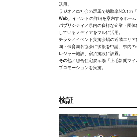
活用。
ラジオ
／車社会の群馬で聴取率NO.1の
Web
／イベントの詳細を案内するホーム
パブリシティ
／県内の多様な企業・団体
しているメディアをフルに活用。
チラシ
／イベント実施会場の近隣エリア
園・保育園各協会に後援を申請、県内の
レジャー施設、宿泊施設に設置。
その他
／総合住宅展示場「上毛新聞マイ
プロモーションを実施。
検証