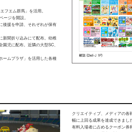
「エフエム群馬」を活用。
ページを開設。
に後援を申請、それぞれが保有
に新聞折り込みにて配布。幼稚
全園児に配布。近隣の大型SC、
ホームプラザ」を活用した各種
クリエイティブ、メディアの各
幅に上回る成果を達成できました(2
有料入場者に占めるクーポン券利