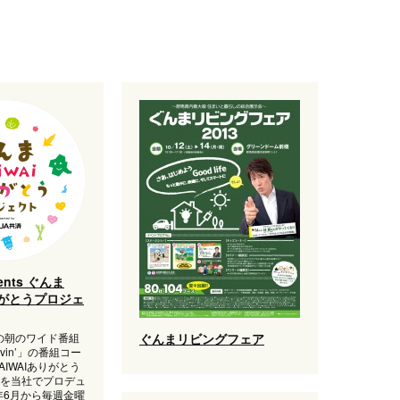
ents ぐんま
りがとうプロジェ
Aの朝のワイド番組
ぐんまリビングフェア
oovin’」の番組コー
IWAIありがとう
を当社でプロデュ
6年6月から毎週金曜