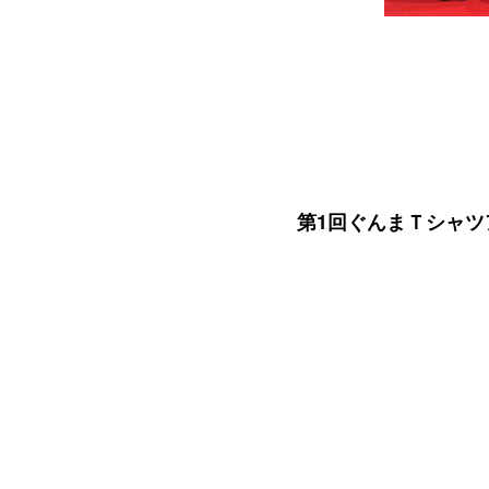
第1回ぐんまＴシャツア
北関スクリーン様によるＴシャ
弊社は企画協力として、後援申