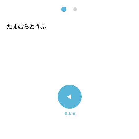
情
報
会
社
情
たまむらとうふ
報
A4チラシ表裏