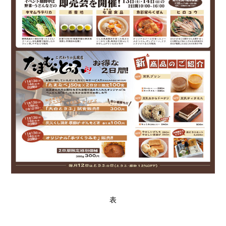
表
採
用