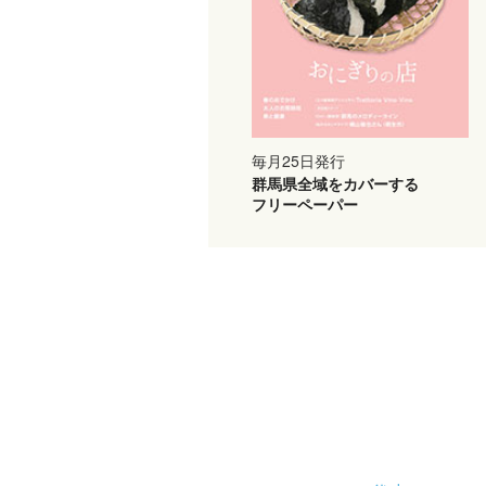
毎月25日発行
群馬県全域をカバーする
フリーペーパー
採
用
情