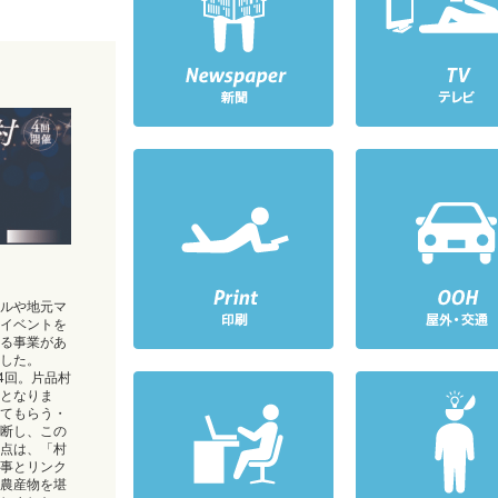
ルや地元マ
イベントを
る事業があ
した。
4回。片品村
となりま
てもらう・
断し、この
点は、「村
事とリンク
農産物を堪