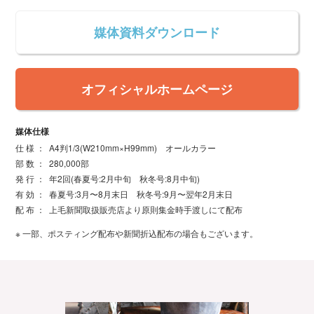
媒体資料ダウンロード
オフィシャルホームページ
媒体仕様
仕 様 ：
A4判1/3(W210mm×H99mm) オールカラー
部 数 ：
280,000部
発 行 ：
年2回(春夏号:2月中旬 秋冬号:8月中旬)
有 効 ：
春夏号:3月〜8月末日 秋冬号:9月〜翌年2月末日
配 布 ：
上毛新聞取扱販売店より原則集金時手渡しにて配布
※ 一部、ポスティング配布や新聞折込配布の場合もございます。