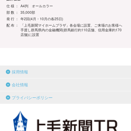
仕 様 ：
A4判 オールカラー
部 数 ：
35,000部
発 行 ：
年2回(4月・10月の各25日)
配 布 ：
「上毛新聞マイホームプラザ」各会場に設置、ご来場のお客様へ
手渡し群馬県内の金融機関(群馬銀行約110店舗、信用金庫約170
店舗)に設置
採用情報
会社情報
プライバシーポリシー