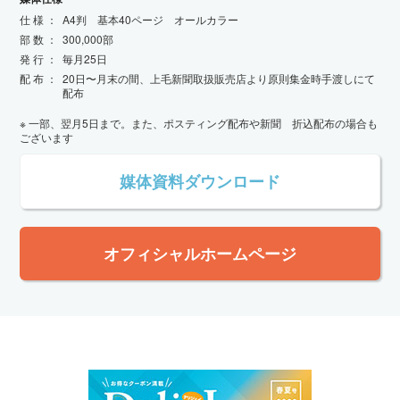
情
報
仕 様 ：
A4判 基本40ページ オールカラー
会
部 数 ：
300,000部
社
発 行 ：
毎月25日
情
報
配 布 ：
20日〜月末の間、上毛新聞取扱販売店より原則集金時手渡しにて
配布
※ 一部、翌月5日まで。また、ポスティング配布や新聞 折込配布の場合も
ございます
媒体資料ダウンロード
オフィシャルホームページ